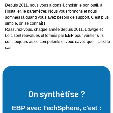
Depuis 2011, nous vous aidons à choisir le bon outil, à
l'installer, le paramétrer. Nous vous formons et nous
sommes là quand vous avez besoin de support. C'est plus
simple, on se connaît !
Rassurez-vous, chaque année depuis 2011, Edwige et
Loïc sont réévalués et formés par
EBP
pour vérifier s'ils
sont toujours aussi compétents et vous savez quoi...c'est le
cas !
Intéressé ? C'est par ici !
On synthétise ?
diplômée et certifiée EBP.
accompagnement​ par une équipe disponible,
EBP avec TechSphere, c'est :
Vente, installation, formation, support et